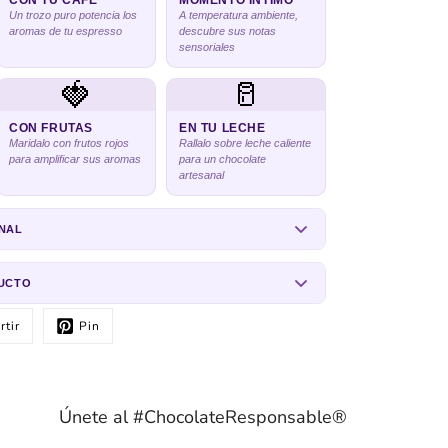
CON TU CAFE
MOMENTO INTIMO
Un trozo puro potencia los
A temperatura ambiente,
aromas de tu espresso
descubre sus notas
sensoriales
🍓
🥛
CON FRUTAS
EN TU LECHE
Maridalo con frutos rojos
Rallalo sobre leche caliente
para amplificar sus aromas
para un chocolate
artesanal
NAL
DUCTO
tir
Pin
Únete al #ChocolateResponsable®