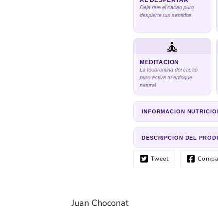
AL DESPERTAR
Deja que el cacao puro
despierte tus sentidos
🧘
MEDITACION
La teobromina del cacao
puro activa tu enfoque
natural
INFORMACION NUTRICIO
DESCRIPCION DEL PRO
Tweet
Compar
Juan Choconat