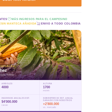
NTES
MÁS INGRESOS PARA EL CAMPESINO
SIN MANTECA AÑADIDA
ENVIO A TODO COLOMBIA
ONSABLE®
chez
adas, Tolima
ARBOLES
ALTURA
4000
1700
msnm
INGRESOS ANUALES EST.
SOBREPRECIO EST. ANUAL
GANADO CON NOSOTROS
$4'000.000
+2'800.000
cacao
vs. mercado