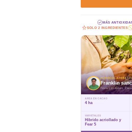
MÁS ANTIOXIDA
SOLO 2 INGREDIENTES
#CHOCOLATERESP
Franklin san
Finca Las nubes ·Plan
AREA EN CACAO
4 ha
VARIETALES
Hibrido acriollado y
Fear 5