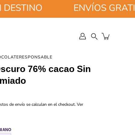
STINO
ENVÍOS GRATIS P
Buscar
en
la
tienda
OCOLATERESPONSABLE
Oscuro 76% cacao Sin
emiado
stos de envío se calculan en el checkout.
Ver
BIANO