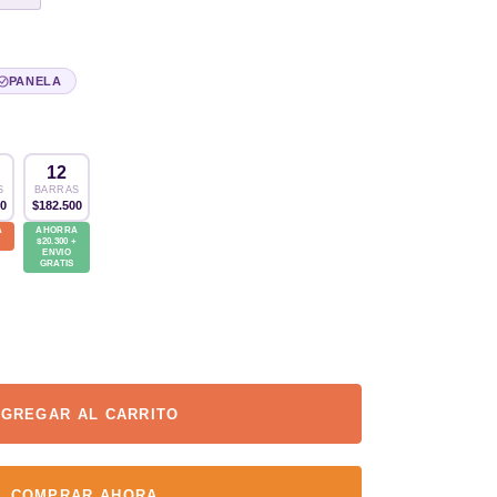
PANELA
12
S
BARRAS
00
$182.500
A
AHORRA
$20.300 +
ENVIO
GRATIS
GREGAR AL CARRITO
COMPRAR AHORA