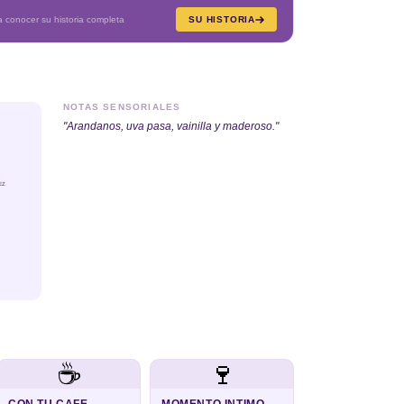
conocer su historia completa
SU HISTORIA
NOTAS SENSORIALES
"Arandanos, uva pasa, vainilla y maderoso."
EZ
☕
🍷