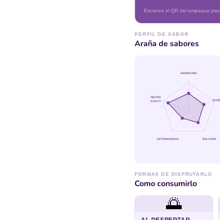
Escanea el QR del empaque para 
PERFIL DE SABOR
Araña de sabores
AMARGURA
5
RETRO
ACID
GUSTO
1
ASTRINGENCIA
DULZURA
FORMAS DE DISFRUTARLO
Como consumirlo
🌅