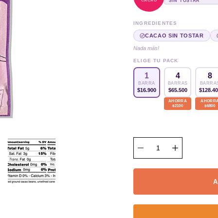
CACAO
SIN TOSTAR
INGREDIENTES
CACAO SIN TOSTAR
Nada más!
ELIGE TU PACK
4
8
1
BARRAS
BARRA
BARRA
$65.500
$128.4
$16.900
AHORRA
AHORR
$2100
$6800
A