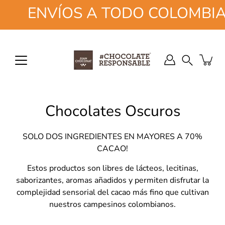
Saltar
ENVÍOS A TODO COLOMBIA EN 
a
la
sección
de
Buscar
contenido
en
la
tienda
Chocolates Oscuros
SOLO DOS INGREDIENTES EN MAYORES A 70%
CACAO!
Estos productos son libres de lácteos, lecitinas,
saborizantes, aromas añadidos y permiten disfrutar la
complejidad sensorial del cacao más fino que cultivan
nuestros campesinos colombianos.