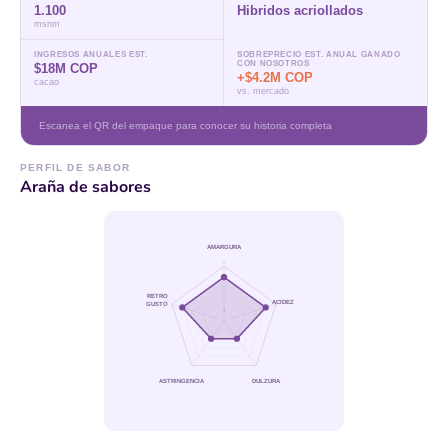
1.100
Hibridos acriollados
msnm
INGRESOS ANUALES EST.
SOBREPRECIO EST. ANUAL GANADO
CON NOSOTROS
$18M COP
+$4.2M COP
cacao
vs. mercado
Escanea el QR del empaque para conocer su historia completa
PERFIL DE SABOR
Araña de sabores
AMARGURA
5
RETRO
ACIDEZ
GUSTO
1
ASTRINGENCIA
DULZURA