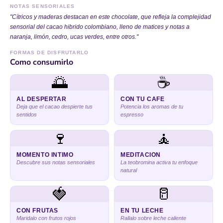
NOTAS SENSORIALES
"Cítricos y maderas destacan en este chocolate, que refleja la complejidad
sensorial del cacao hibrido colombiano, lleno de matices y notas a
naranja, limón, cedro, ucas verdes, entre otros."
FORMAS DE DISFRUTARLO
Como consumirlo
🌅
☕
AL DESPERTAR
CON TU CAFE
Deja que el cacao despierte tus
Potencia los aromas de tu
sentidos
espresso
🍷
🧘
MOMENTO INTIMO
MEDITACION
Descubre sus notas sensoriales
La teobromina activa tu enfoque
natural
🍓
🥛
CON FRUTAS
EN TU LECHE
Maridalo con frutos rojos
Rallalo sobre leche caliente