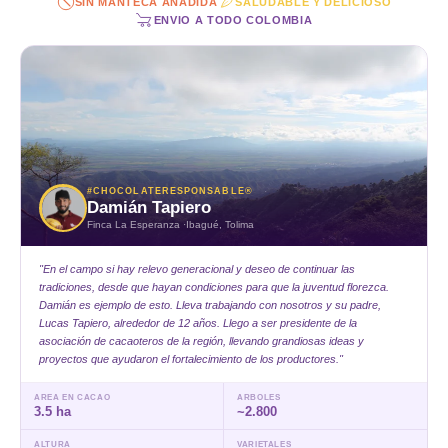
SIN MANTECA AÑADIDA
SALUDABLE Y DELICIOSO
ENVIO A TODO COLOMBIA
#CHOCOLATERESPONSABLE®
Damián Tapiero
Finca La Esperanza ·Ibagué, Tolima
"En el campo si hay relevo generacional y deseo de continuar las
tradiciones, desde que hayan condiciones para que la juventud florezca.
Damián es ejemplo de esto. Lleva trabajando con nosotros y su padre,
Lucas Tapiero, alrededor de 12 años. Llego a ser presidente de la
asociación de cacaoteros de la región, llevando grandiosas ideas y
proyectos que ayudaron el fortalecimiento de los productores."
AREA EN CACAO
ARBOLES
3.5 ha
~2.800
ALTURA
VARIETALES