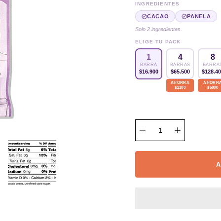
INGREDIENTES
CACAO
PANELA
Solo 2 ingredientes.
ELIGE TU PACK
4
8
1
BARRAS
BARRA
BARRA
$65.500
$128.4
$16.900
AHORRA
AHORR
$2100
$6800
A