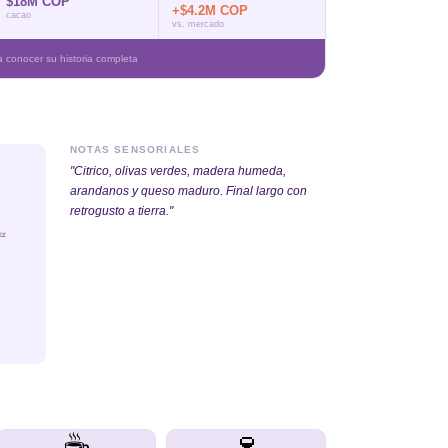
$18M COP
+$4.2M COP
cacao
vs. mercado
conocer su historia completa
NOTAS SENSORIALES
"Citrico, olivas verdes, madera humeda,
arandanos y queso maduro. Final largo con
retrogusto a tierra."
EZ
☕
🍷