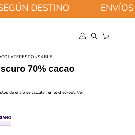
ÚN DESTINO
ENVÍOS GRA
Buscar
en
la
tienda
OCOLATERESPONSABLE
Oscuro 70% cacao
stos de envío se calculan en el checkout.
Ver
BIANO