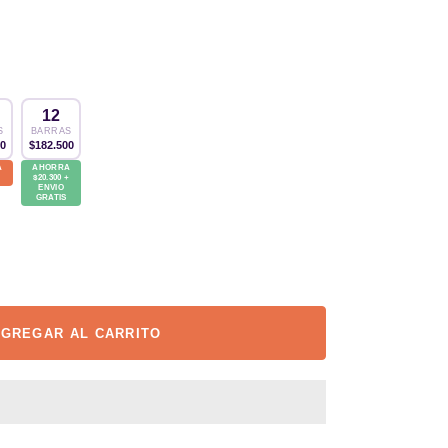
12
S
BARRAS
00
$182.500
A
AHORRA
$20.300 +
ENVIO
GRATIS
GREGAR AL CARRITO