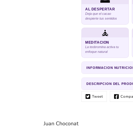
AL DESPERTAR
Deja que el cacao
despierte tus sentidos
🧘
MEDITACION
La teobromina activa tu
enfoque natural
INFORMACION NUTRICIO
DESCRIPCION DEL PRO
Tweet
Compar
Juan Choconat