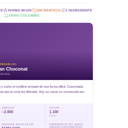
EE
INVIMA 94/100
SIN MANTECA
1 INGREDIENTE
2
ENVIO COLOMBIA
ONSABLE®
an Choconat
olombia
y sufrio el conflicto armado de una forma dificil. Cosechaba
sta que la zona fue liberada. Hoy su cacao es reconocido por
ARBOLES
ALTURA
~2.800
1.100
msnm
INGRESOS ANUALES EST.
SOBREPRECIO EST. ANUAL
GANADO CON NOSOTROS