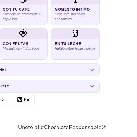
CON TU CAFE
MOMENTO INTIMO
Potencia los aromas de tu
Descubre sus notas
espresso
sensoriales
🍓
🥛
CON FRUTAS
EN TU LECHE
Maridalo con frutos rojos
Rallalo sobre leche caliente
NAL
DUCTO
tir
Pin
Únete al #ChocolateResponsable®