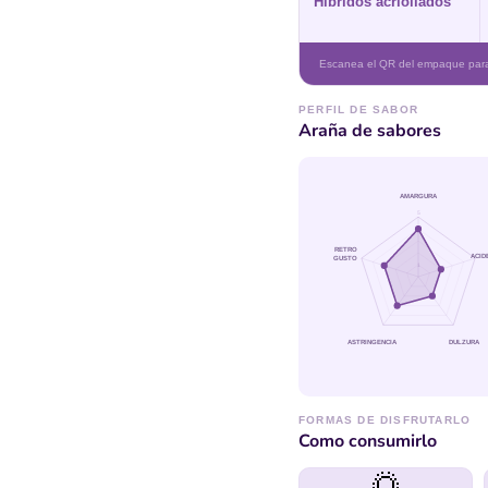
Hibridos acriollados
Escanea el QR del empaque para 
PERFIL DE SABOR
Araña de sabores
AMARGURA
5
RETRO
ACID
GUSTO
1
ASTRINGENCIA
DULZURA
FORMAS DE DISFRUTARLO
Como consumirlo
🌅