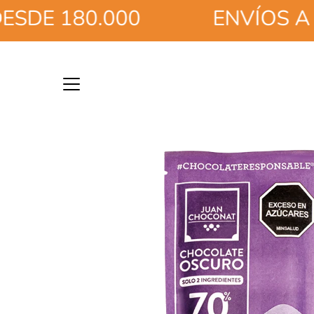
Saltar
E 180.000
ENVÍOS A TOD
a
la
sección
de
contenido
Caja
de
luz
de
imagen
abierta